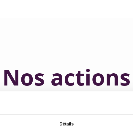
022
ngager
Nos actions
ôtre.
Détails