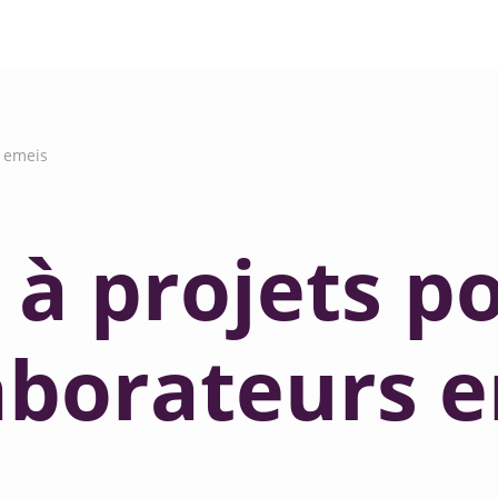
s emeis
022
ngager
 à projets po
aborateurs 
ôtre.