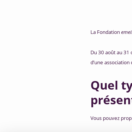
5. Développer ses compétences 
La Fondation 
emei
Du 30 août au 31 
d’une association 
Quel ty
présen
Vous pouvez propo