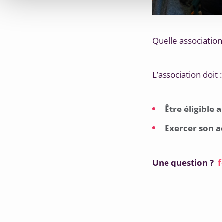
Quelle association
L’association doit :
Être éligible
Exercer son a
Une question ?