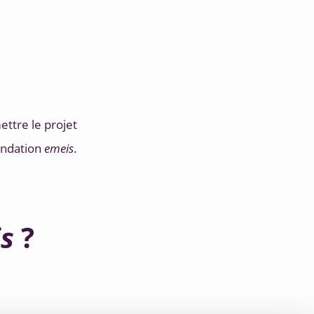
ttre le projet 
ondation 
emeis
.
s
?