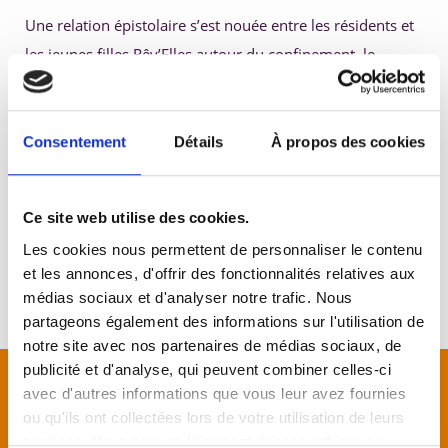
Une relation épistolaire s’est nouée entre les résidents et 
5. Développer ses compétences 
les jeunes filles Rêv’Elles autour du confinement, le 
quotidien et le retour à l’école…
Quelle belle initiative intergénérationnelle, même à 
Consentement
Détails
À propos des cookies
distance !
Ce site web utilise des cookies.
 #Fondationemeis
#GardonsLeLien
#Intergénérationnel
Les cookies nous permettent de personnaliser le contenu
et les annonces, d'offrir des fonctionnalités relatives aux
médias sociaux et d'analyser notre trafic. Nous
partageons également des informations sur l'utilisation de
notre site avec nos partenaires de médias sociaux, de
publicité et d'analyse, qui peuvent combiner celles-ci
avec d'autres informations que vous leur avez fournies
ou qu'ils ont collectées lors de votre utilisation de leurs
services. Vous pouvez librement donner, refuser ou