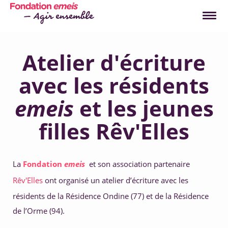
La Fondation
Atelier d'écriture
Nous connaître
Nos actions
Notre rapport annuel
avec les résidents
Notre gouvernance
2022
Nos axes d'engagement
emeis
Nos actualités
et les jeunes
Nos salariés s'engagent
Les 5 raisons de vous
Nos partenaires témoignent
engager
filles Rêv'Elles
Télécharger PDF
Comment je m'engage ?
Engagez-vous !
Qu'est-ce que le mécénat de compétences ?
1. Faire partie d'une communauté 
Comment je dépose un projet ?
La Fondation 
emeis
, c'est avant tout la 
La 
Fondation 
emeis
et son association partenaire 
vôtre.
2. Vivre ses valeurs 
Nos salariés témoignent
Rêv'Elles 
ont organisé un atelier d’écriture avec les 
résidents de la Résidence Ondine (77) et de la Résidence 
3. Agir 
de l’Orme (94).
4. Valoriser ses talents 