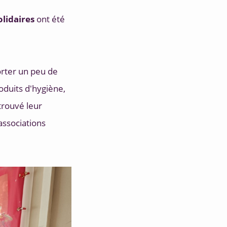
olidaires
 ont été 
orter un peu de 
duits d'hygiène, 
rouvé leur 
ssociations 