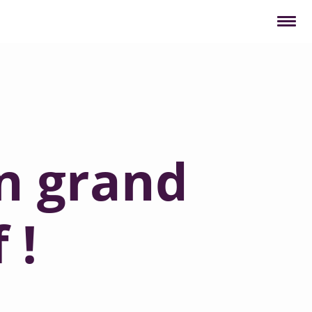
un grand
 !