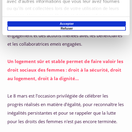
avec d'autres informations que vous leur avez fournies
ou qu'ils ont collectées lors de votre utilisation de leurs
des Marraines
, accompagne des femmes en situation de 
services. Vous pouvez librement donner, refuser ou
précarité de logement. A travers cette interview, Crama 
retirer votre consentement en sélectionnant les finalités
Accepter
Duboys témoigne de son parcours inspirant, de son 
Refuser
ci-dessous. Vous pouvez à tout moment modifier vos
engagement et des actions menées avec les bénéficiaires 
choix en cliquant sur le lien « Paramétrer les cookies »
et les collaboratrices 
emeis
 engagées.
en bas de page du site.
Un logement sûr et stable permet de faire valoir les 
droit sociaux des femmes : droit à la sécurité, droit 
au logement, droit à la dignité… 
Le 8 mars est l’occasion privilégiée de célébrer les 
progrès réalisés en matière d'égalité, pour reconnaître les 
inégalités persistantes et pour se rappeler que la lutte 
pour les droits des femmes n'est pas encore terminée.