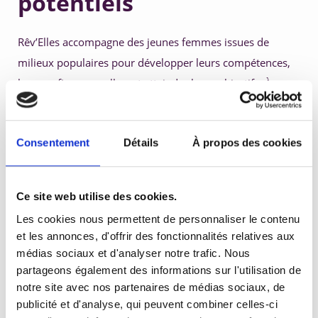
potentiels
Rêv’Elles accompagne des jeunes femmes issues de 
milieux populaires pour développer leurs compétences, 
leur confiance en elles, et atteindre leurs objectifs. À 
travers cette interview, Athina Marmorat parle de son 
parcours et de l'impact des actions menées avec les 
Consentement
Détails
À propos des cookies
collaboratrices 
emeis
 auprès des jeunes bénéficiaires.
Toutes les jeunes filles méritent une égalité des 
Ce site web utilise des cookies.
chances pour réaliser leur potentiel et atteindre 
Les cookies nous permettent de personnaliser le contenu
leurs rêves.
et les annonces, d'offrir des fonctionnalités relatives aux
médias sociaux et d'analyser notre trafic. Nous
Un toit, un avenir
partageons également des informations sur l'utilisation de
notre site avec nos partenaires de médias sociaux, de
publicité et d'analyse, qui peuvent combiner celles-ci
L’association Impala Avenir, à travers le projet 
La Maison 