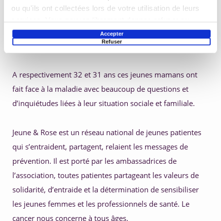
Créée en avril 2017, Jeune & Rose est née de la rencontre 
ou qu'ils ont collectées lors de votre utilisation de leurs
de 2 jeunes femmes, Christelle et Mélanie, dans les 
services. Vous pouvez librement donner, refuser ou
couloirs de l’hôpital à Bordeaux alors qu’elles étaient 
retirer votre consentement en sélectionnant les finalités
Accepter
Refuser
ci-dessous. Vous pouvez à tout moment modifier vos
toutes les deux en pleine lutte contre un cancer du sein.
choix en cliquant sur le lien « Paramétrer les cookies »
en bas de page du site.
A respectivement 32 et 31 ans ces jeunes mamans ont 
fait face à la maladie avec beaucoup de questions et 
d’inquiétudes liées à leur situation sociale et familiale.
Jeune & Rose est un réseau national de jeunes patientes 
qui s’entraident, partagent, relaient les messages de 
prévention. Il est porté par les ambassadrices de 
l’association, toutes patientes partageant les valeurs de 
solidarité, d’entraide et la détermination de sensibiliser 
les jeunes femmes et les professionnels de santé. Le 
cancer nous concerne à tous âges.