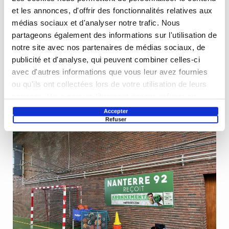
et les annonces, d'offrir des fonctionnalités relatives aux
médias sociaux et d'analyser notre trafic. Nous
partageons également des informations sur l'utilisation de
notre site avec nos partenaires de médias sociaux, de
publicité et d'analyse, qui peuvent combiner celles-ci
avec d'autres informations que vous leur avez fournies
ou qu'ils ont collectées lors de votre utilisation de leurs
services. Vous pouvez librement donner, refuser ou
retirer votre consentement en sélectionnant les finalités
Accepter
Refuser
ci-dessous. Vous pouvez à tout moment modifier vos
choix en cliquant sur le lien « Paramétrer les cookies »
en bas de page du site.