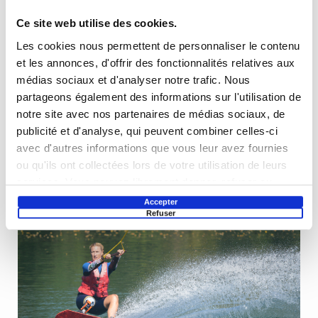
Ce site web utilise des cookies.
Les cookies nous permettent de personnaliser le contenu
et les annonces, d'offrir des fonctionnalités relatives aux
médias sociaux et d'analyser notre trafic. Nous
partageons également des informations sur l'utilisation de
notre site avec nos partenaires de médias sociaux, de
publicité et d'analyse, qui peuvent combiner celles-ci
avec d'autres informations que vous leur avez fournies
ou qu'ils ont collectées lors de votre utilisation de leurs
services. Vous pouvez librement donner, refuser ou
retirer votre consentement en sélectionnant les finalités
Accepter
Refuser
ci-dessous. Vous pouvez à tout moment modifier vos
choix en cliquant sur le lien « Paramétrer les cookies »
en bas de page du site.