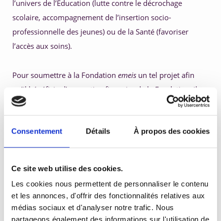
l’univers de l’Education (lutte contre le décrochage 
scolaire, accompagnement de l’insertion socio-
5. Développer ses compétences 
professionnelle des jeunes) ou de la Santé (favoriser 
l’accès aux soins).
Pour soumettre à la Fondation 
emeis
 un tel projet afin 
qu’il bénéficie d’un soutien financier de la Fondation, il 
suffit de déposer un dossier de candidature au lien 
suivant :
 https://orpea.optimytool.com/fr/ 
Consentement
Détails
À propos des cookies
Il est demandé de présenter le projet que vous souhaitez 
parrainer, pourquoi, et la structure qui le porte. Il 
Ce site web utilise des cookies.
convient également de justifier que la structure est bien 
Les cookies nous permettent de personnaliser le contenu
éligible au mécénat, qu’elle a un caractère non lucratif 
et les annonces, d'offrir des fonctionnalités relatives aux
prépondérant et qu’elle exerce son activité en France 
médias sociaux et d'analyser notre trafic. Nous
partageons également des informations sur l'utilisation de