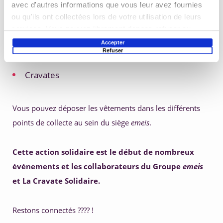
avec d'autres informations que vous leur avez fournies
Bas, collants F
ou qu'ils ont collectées lors de votre utilisation de leurs
services. Vous pouvez librement donner, refuser ou
Bijoux
retirer votre consentement en sélectionnant les finalités
Accepter
Refuser
ci-dessous. Vous pouvez à tout moment modifier vos
Foulards
choix en cliquant sur le lien « Paramétrer les cookies »
Cravates
en bas de page du site.
Vous pouvez déposer les vêtements dans les différents 
points de collecte au sein du siège 
emeis
.
Cette action solidaire est le début de nombreux 
évènements et les collaborateurs du Groupe 
emeis
et La Cravate Solidaire. 
Restons connectés ???? !